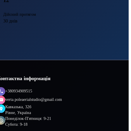
12
Дійсний протягом
30
днів
онтактна інформація
+380934909515
verta.poleaerialstudio@gmail.com
Кавказька, 32б
Рівне
,
Україна
Понеділок-П'ятниця: 9-21
Субота: 9-18