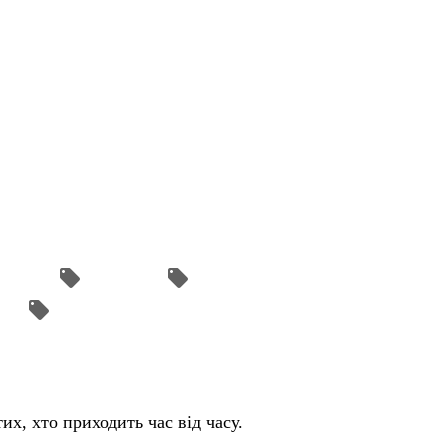
etching
Pole Sport
Pole Contemporary
ks
Self Practice
их, хто приходить час від часу.