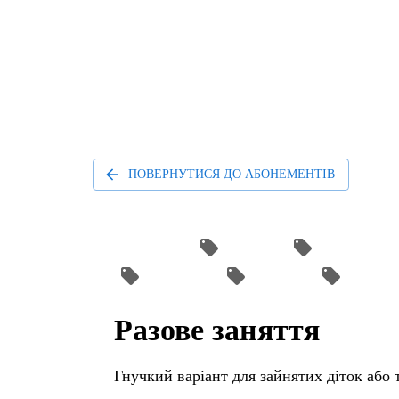
ПОВЕРНУТИСЯ ДО АБОНЕМЕНТІВ
Абонемент
Acrobatic
Touch Body Str
Aerial Hoop
Stretching
Aerial Sil
Разове заняття
Гнучкий варіант для зайнятих діток або т